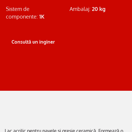
Sistem de
Ambalaj:
20 kg
componente:
1K
Consultă un inginer
Lac acrilic pentru pavele și gresie ceramică. Formează o