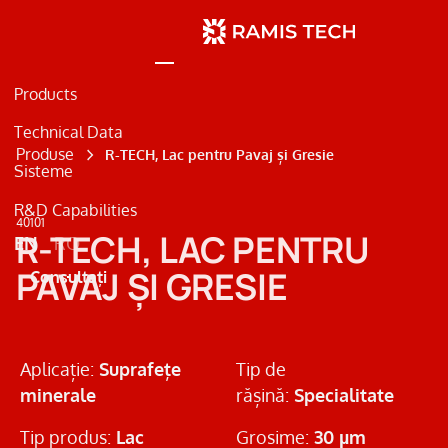
Products
Technical Data
Produse
R-TECH, Lac pentru Pavaj și Gresie
Sisteme
R&D Capabilities
Beton
40101
R-TECH, LAC PENTRU
EN
RO
Metal
PAVAJ ȘI GRESIE
Consultați
Marcaje Rutiere
Aplicație:
Suprafețe
Tip de
minerale
rășină:
Specialitate
Tip produs:
Lac
Grosime:
30 µm