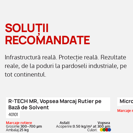
SOLUȚII
RECOMANDATE
Infrastructură reală. Protecție reală. Rezultate
reale, de la poduri la pardoseli industriale, pe
tot continentul.
R-TECH MR, Vopsea Marcaj Rutier pe
Micro
Bază de Solvent
Marcaje r
40101
Marcaje rutiere
Asfalt
Vopsea
Grosime:
300–700 µm
Acoperire:
0.50 kg/m² at 300 µm
Ambalaj:
25 kg
Culori: