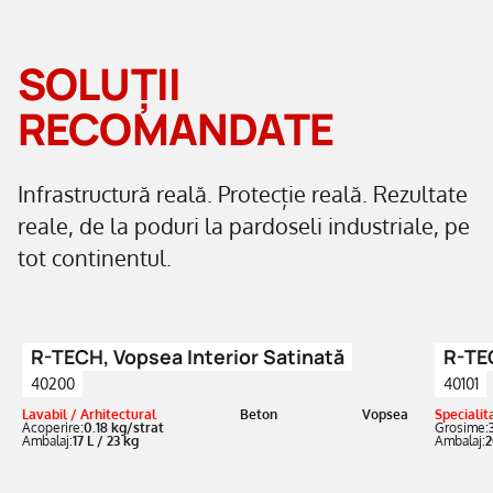
SOLUȚII
RECOMANDATE
Infrastructură reală. Protecție reală. Rezultate
reale, de la poduri la pardoseli industriale, pe
tot continentul.
R-TECH, Vopsea Interior Satinată
R-TEC
40200
40101
Lavabil / Arhitectural
Beton
Vopsea
Specialit
Acoperire:
0.18 kg/strat
Grosime:
Ambalaj:
17 L / 23 kg
Ambalaj:
2