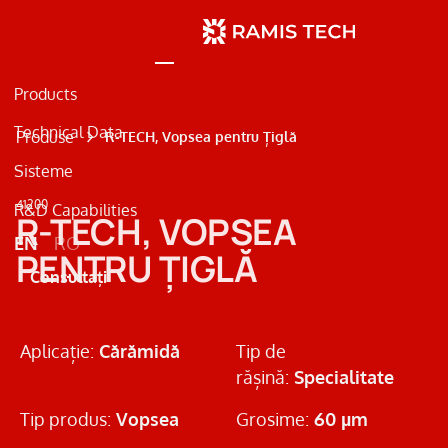
Products
Technical Data
Produse
R-TECH, Vopsea pentru Țiglă
Sisteme
41200
R&D Capabilities
Beton
R-TECH, VOPSEA
EN
RO
Metal
PENTRU ȚIGLĂ
Consultați
Marcaje Rutiere
Aplicație:
Cărămidă
Tip de
rășină:
Specialitate
Tip produs:
Vopsea
Grosime:
60 µm