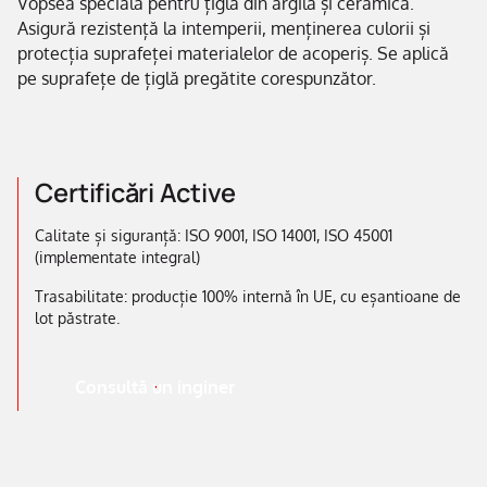
Vopsea specială pentru țiglă din argilă și ceramică.
Asigură rezistență la intemperii, menținerea culorii și
protecția suprafeței materialelor de acoperiș. Se aplică
pe suprafețe de țiglă pregătite corespunzător.
Certificări Active
Calitate și siguranță: ISO 9001, ISO 14001, ISO 45001
(implementate integral)
Trasabilitate: producție 100% internă în UE, cu eșantioane de
lot păstrate.
Consultă un inginer