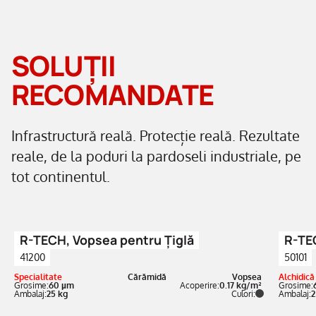
SOLUȚII
RECOMANDATE
Infrastructură reală. Protecție reală. Rezultate
reale, de la poduri la pardoseli industriale, pe
tot continentul.
R-TECH, Vopsea pentru Țiglă
R-TEC
41200
50101
Specialitate
Cărămidă
Vopsea
Alchidică
Grosime:
60 µm
Acoperire:
0.17 kg/m²
Grosime:
Ambalaj:
25 kg
Culori:
Ambalaj:
2