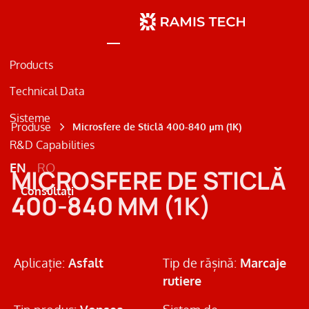
Products
Technical Data
Sisteme
Produse
Microsfere de Sticlă 400-840 µm (1K)
R&D Capabilities
Beton
EN
RO
MICROSFERE DE STICLĂ
Metal
Consultați
400-840 ΜM (1K)
Marcaje Rutiere
Aplicație:
Asfalt
Tip de rășină:
Marcaje
rutiere