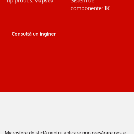
Tip produs:
Vopsea
Sistem de
componente:
1K
Consultă un inginer
Microsfere de sticlă pentru aplicare prin presărare peste