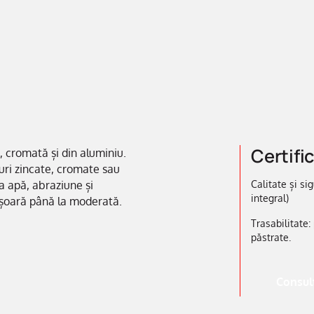
Certific
, cromată și din aluminiu.
turi zincate, cromate sau
a apă, abraziune și
Calitate și si
integral)
 ușoară până la moderată.
Trasabilitate:
păstrate.
Consult