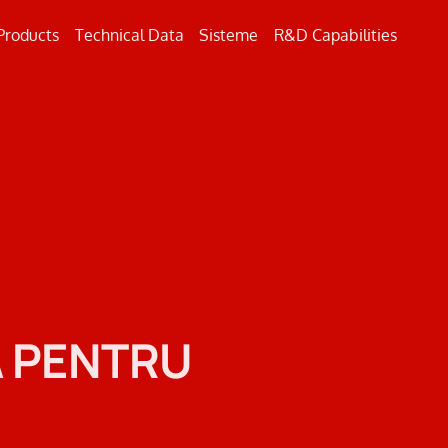
Products
Technical Data
Sisteme
R&D Capabilities
Beton
Metal
Marcaje Rutiere
A PENTRU