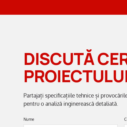
DISCUTĂ CER
PROIECTULUI
Partajați specificațiile tehnice și provocări
pentru o analiză inginerească detaliată.
Nume
C