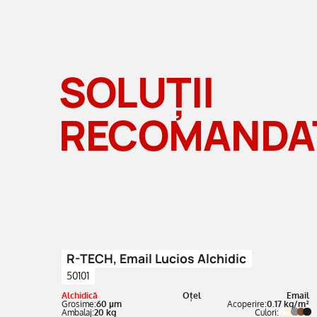
SOLUȚII
RECOMANDA
R-TECH, Email Lucios Alchidic
50101
Alchidică
Oțel
Email
Grosime:
60 µm
Acoperire:
0.17 kg/m²
Ambalaj:
20 kg
Culori: