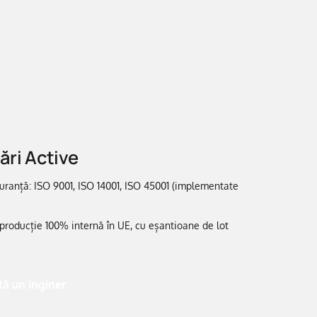
ări Active
guranță: ISO 9001, ISO 14001, ISO 45001 (implementate
 producție 100% internă în UE, cu eșantioane de lot
ă un inginer