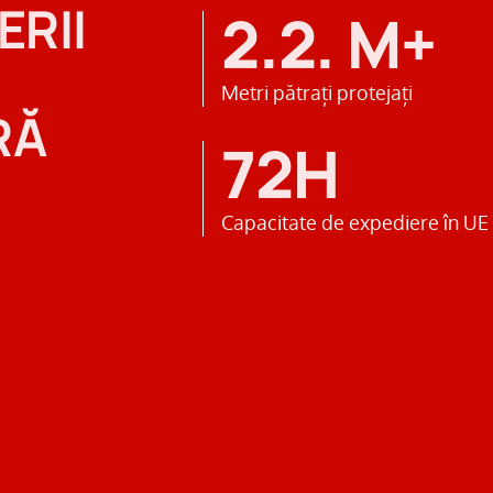
ERII
2.2. M+
Metri pătrați protejați
RĂ
72H
Capacitate de expediere în UE