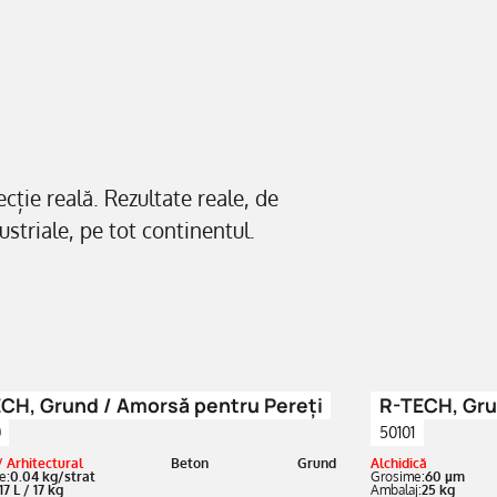
ecție reală. Rezultate reale, de
ustriale, pe tot continentul.
CH, Grund / Amorsă pentru Pereți
R-TECH, Gru
0
50101
/ Arhitectural
Beton
Grund
Alchidică
e:
0.04 kg/strat
Grosime:
60 µm
17 L / 17 kg
Ambalaj:
25 kg