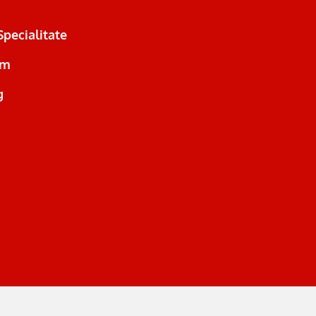
Specialitate
µm
g