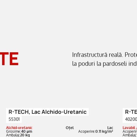
TE
Infrastructură reală. Prot
la poduri la pardoseli ind
R-TECH, Lac Alchido-Uretanic
R-TE
55301
4020
Alchid-uretanic
Oțel
Lac
Lavabil 
Grosime:
40 µm
Acoperire:
0.11 kg/m²
Acoperir
Ambalaj:
20 kg
Ambalaj: