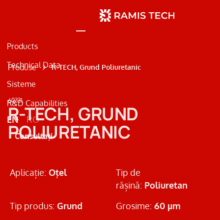
Products
Technical Data
Produse
R-TECH, Grund Poliuretanic
Sisteme
60331
R&D Capabilities
Beton
R-TECH, GRUND
EN
RO
Metal
POLIURETANIC
Consultați
Marcaje Rutiere
Aplicație:
Oțel
Tip de
rășină:
Poliuretan
Tip produs:
Grund
Grosime:
60 µm