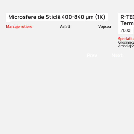
Microsfere de Sticlă 400-840 µm (1K)
R-TE
Term
Marcaje rutiere
Asfalt
Vopsea
20001
Specialit
Grosime:
Ambalaj:
2
Prev
Next